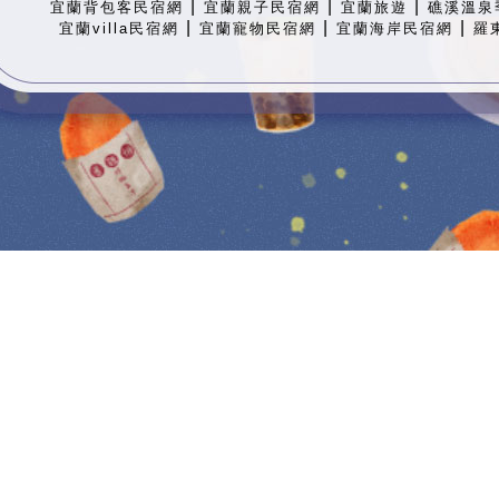
|
|
|
宜蘭背包客民宿網
宜蘭親子民宿網
宜蘭旅遊
礁溪溫泉
|
|
|
宜蘭villa民宿網
宜蘭寵物民宿網
宜蘭海岸民宿網
羅